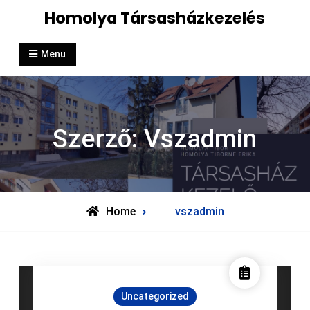
Skip
Homolya Társasházkezelés
to
content
Menu
Szerző:
Vszadmin
View
Home
vszadmin
all
posts
by
Uncategorized