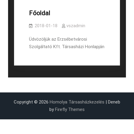
Főoldal
2018-01-18
vszadmin
Üdvözöljük az Erzsébetvárosi
Szolgáltató Kft. Társasházi Honlapján
Copyright © 2026
Homolya Társasházkezelés
| Deneb
by
Firefly Themes